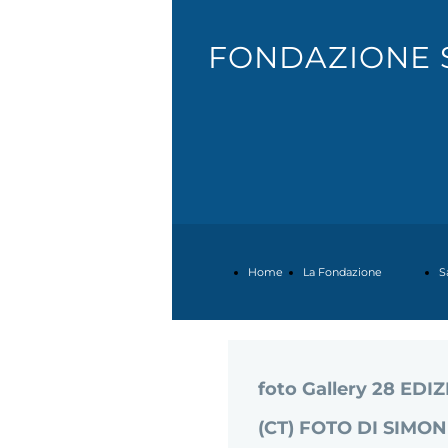
FONDAZIONE 
Home
La Fondazione
S
Page
Il
R
foto Gallery 28 ED
(CT) FOTO DI SIMO