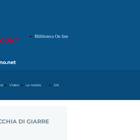
Bliblioteca On line
book!
no.net
st
Video
Le nostre
Siti
pagine
Partners
ACCHIA DI GIARRE