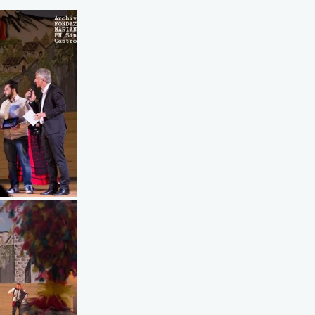
La Storia della
DI PITTURA 2019
Sagra delle Ciliegie
Mostra
e delle Rose
Cartografica
MEMORIAL
Mostra Pannelli
MARIANO STRANO
Sagra Ciliegie e