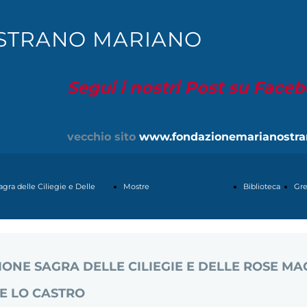
STRANO MARIANO
Segui i nostri Post su Face
vecchio sito
www.fondazionemarianostra
agra delle Ciliegie e Delle
Mostre
Biblioteca
Gre
ose
ESTEMPORANEA
IZIONE SAGRA DELLE CILIEGIE E DELLE ROSE M
NE LO CASTRO