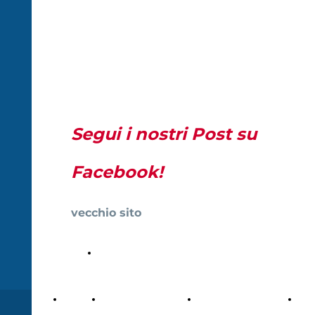
FONDAZIONE
STRANO
MARIANO
Segui i nostri Post su
Facebook!
vecchio sito
www.fondazionemarianostrano.net
Bliblioteca On
line
Home
La Fondazione
Sagra delle Ciliegie e
Mos