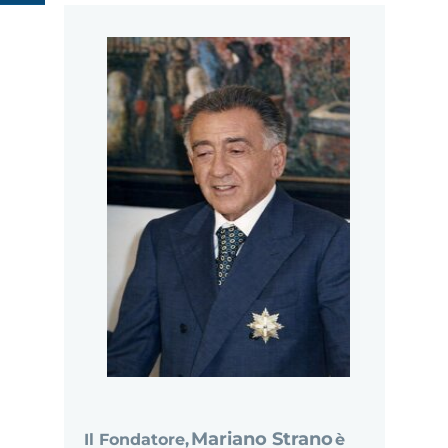
Page
Il
Delle Rose
Fondatore
La Storia
Contatti
della Sagra
delle
Ciliegie e
delle Rose
MEMORIAL
MARIANO
STRANO
Mariano Strano
Il Fondatore,
è