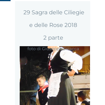
Page
Il
Delle Rose
29 Sagra delle Ciliegie
Fondatore
La Storia
e delle Rose 2018
Contatti
della Sagra
2 parte
delle
foto di Giuseppe Sciacca
Ciliegie e
delle Rose
MEMORIAL
MARIANO
STRANO