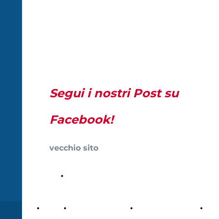
FONDAZIONE
STRANO
MARIANO
Segui i nostri Post su
Facebook!
vecchio sito
www.fondazionemarianostrano.net
Bliblioteca On
line
Home
La Fondazione
Sagra delle Ciliegie e
Mos