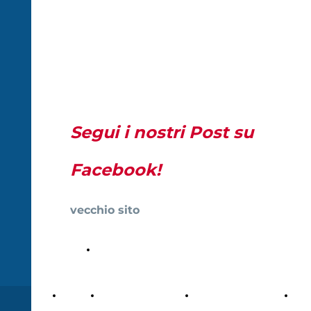
FONDAZIONE
STRANO
MARIANO
Segui i nostri Post su
Facebook!
vecchio sito
www.fondazionemarianostrano.net
Bliblioteca On
line
Home
La Fondazione
Sagra delle Ciliegie e
Mos