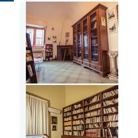
Page
Il
Delle Rose
Fondatore
La Storia
Contatti
della Sagra
delle
Ciliegie e
delle Rose
MEMORIAL
MARIANO
STRANO