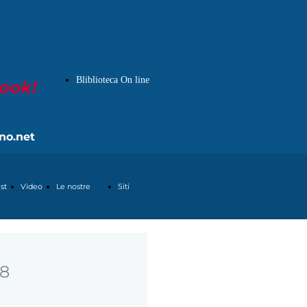
Bliblioteca On line
book!
no.net
st
Video
Le nostre
Siti
pagine
Partners
18