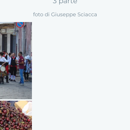
3 parte
La Storia della
DI PITTURA 2019
foto di Giuseppe Sciacca
Sagra delle Ciliegie
Mostra
e delle Rose
Cartografica
MEMORIAL
Mostra Pannelli
MARIANO STRANO
Sagra Ciliegie e