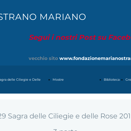
STRANO MARIANO
Segui i nostri Post su Face
vecchio sito
www.fondazionemarianostra
agra delle Ciliegie e Delle
Mostre
Biblioteca
Gre
ose
ESTEMPORANEA
9 Sagra delle Ciliegie e delle Rose 20